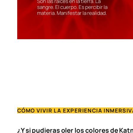
Son las raíces en la tierra. La
sangre. El cuerpo. Es percibir la
materia. Manifestar la realidad.
CÓMO VIVIR LA EXPERIENCIA INMERSIV
¿Y si pudieras oler los colores de Ka