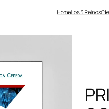
Home
Los 3 Reinos
Cie
PR