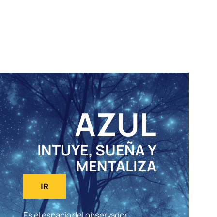
AZUL
INTUYE, SUEÑA Y
MENTALIZA
IR
Es el espacio del observador