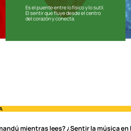
Es el puente entre lo físico y lo sutil.
El sentir que fluye desde el centro
del corazón y conecta.
A
tmandú mientras lees? ¿Sentir la música en 