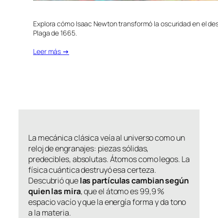
Explora cómo Isaac Newton transformó la oscuridad en el desc
Plaga de 1665.
Leer más
→
La mecánica clásica veía al universo como un
reloj de engranajes: piezas sólidas,
predecibles, absolutas. Átomos como legos. La
física cuántica destruyó esa certeza.
Descubrió que
las partículas cambian según
quien las mira
, que el átomo es 99,9 %
espacio vacío y que la energía forma y da tono
a la materia.